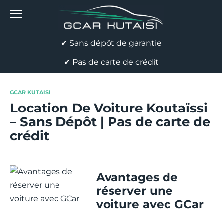
Skip
to
content
✔ Sans dépôt de garantie
✔ Pas de carte de crédit
GCAR KUTAISI
Location De Voiture Koutaïssi
– Sans Dépôt | Pas de carte de
crédit
Avantages de
réserver une
voiture avec GCar