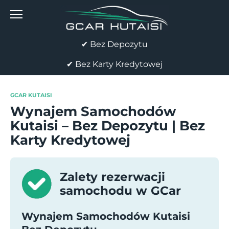
Skip
to
content
✔ Bez Depozytu
✔ Bez Karty Kredytowej
GCAR KUTAISI
Wynajem Samochodów
Kutaisi – Bez Depozytu | Bez
Karty Kredytowej
Zalety rezerwacji
samochodu w GCar
Wynajem Samochodów Kutaisi