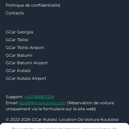
Politique de confidentialité
Contacts
GCar Georgia
GCar Tbilisi
GCar Tbilisi Airport
GCar Batumi
GCar Batumi Airport
GCar Kutaisi
GCar Kutaisi Airport
Support:
+447488811308
Email:
book@gcarkutaisi.com
(Réservation de voiture
uniquement via le formulaire sur le site web)
© 2022-2026 GCar Kutaisi. Location De Voiture Koutaïssi
Géorgie – Sans Dépôt | Pas de carte de crédit
This website uses cookies to improve user experience. By