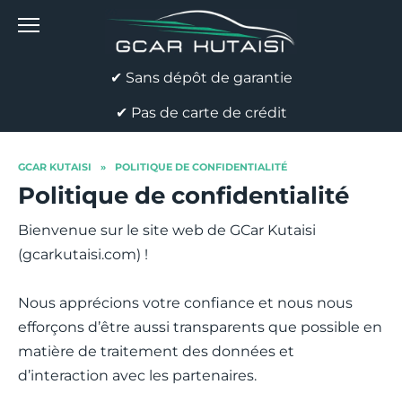
Skip
to
content
✔ Sans dépôt de garantie
✔ Pas de carte de crédit
GCAR KUTAISI
»
POLITIQUE DE CONFIDENTIALITÉ
Politique de confidentialité
Bienvenue sur le site web de GCar Kutaisi
(gcarkutaisi.com) !
Nous apprécions votre confiance et nous nous
efforçons d’être aussi transparents que possible en
matière de traitement des données et
d’interaction avec les partenaires.