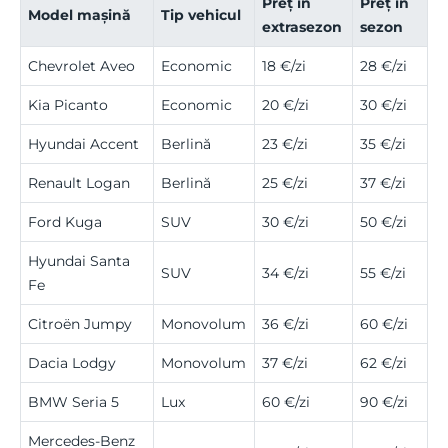
Preț în
Preț în
Model mașină
Tip vehicul
extrasezon
sezon
Chevrolet Aveo
Economic
18 €/zi
28 €/zi
Kia Picanto
Economic
20 €/zi
30 €/zi
Hyundai Accent
Berlină
23 €/zi
35 €/zi
Renault Logan
Berlină
25 €/zi
37 €/zi
Ford Kuga
SUV
30 €/zi
50 €/zi
Hyundai Santa
SUV
34 €/zi
55 €/zi
Fe
Citroën Jumpy
Monovolum
36 €/zi
60 €/zi
Dacia Lodgy
Monovolum
37 €/zi
62 €/zi
BMW Seria 5
Lux
60 €/zi
90 €/zi
Mercedes-Benz