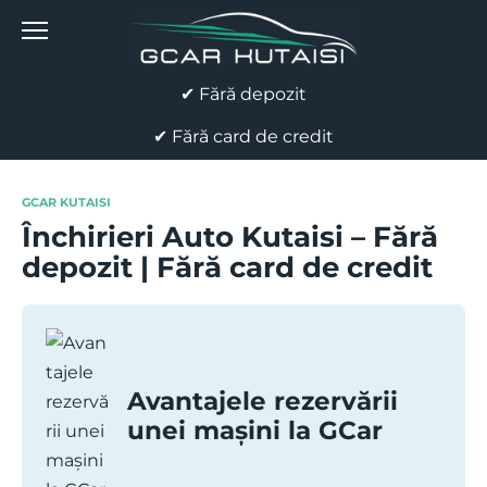
Skip
to
content
✔ Fără depozit
✔ Fără card de credit
GCAR KUTAISI
Închirieri Auto Kutaisi – Fără
depozit | Fără card de credit
Avantajele rezervării
unei mașini la GCar