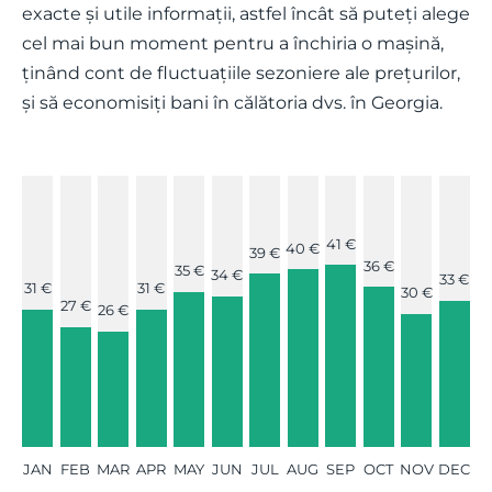
exacte și utile informații, astfel încât să puteți alege
cel mai bun moment pentru a închiria o mașină,
ținând cont de fluctuațiile sezoniere ale prețurilor,
și să economisiți bani în călătoria dvs. în Georgia.
41 €
40 €
39 €
36 €
35 €
34 €
33 €
31 €
31 €
30 €
27 €
26 €
JAN
FEB
MAR
APR
MAY
JUN
JUL
AUG
SEP
OCT
NOV
DEC