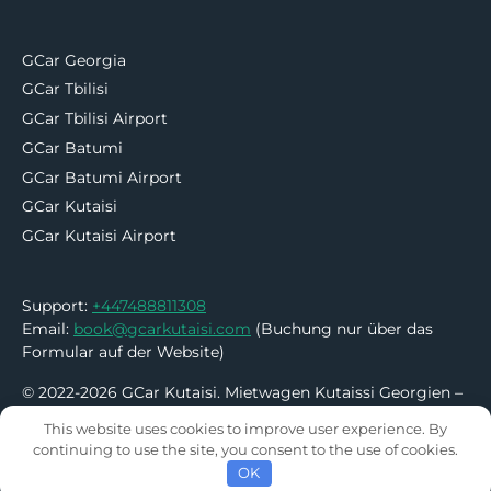
GCar Georgia
GCar Tbilisi
GCar Tbilisi Airport
GCar Batumi
GCar Batumi Airport
GCar Kutaisi
GCar Kutaisi Airport
Support:
+447488811308
Email:
book@gcarkutaisi.com
(Buchung nur über das
Formular auf der Website)
© 2022-2026 GCar Kutaisi. Mietwagen Kutaissi Georgien –
Ohne Kaution | Ohne Kreditkarte
This website uses cookies to improve user experience. By
continuing to use the site, you consent to the use of cookies.
OK