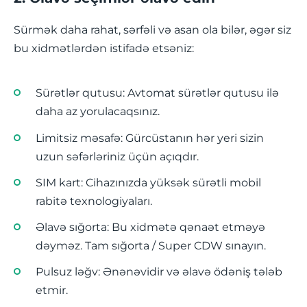
Sürmək daha rahat, sərfəli və asan ola bilər, əgər siz
bu xidmətlərdən istifadə etsəniz:
Sürətlər qutusu: Avtomat sürətlər qutusu ilə
daha az yorulacaqsınız.
Limitsiz məsafə: Gürcüstanın hər yeri sizin
uzun səfərləriniz üçün açıqdır.
SIM kart: Cihazınızda yüksək sürətli mobil
rabitə texnologiyaları.
Əlavə sığorta: Bu xidmətə qənaət etməyə
dəyməz. Tam sığorta / Super CDW sınayın.
Pulsuz ləğv: Ənənəvidir və əlavə ödəniş tələb
etmir.