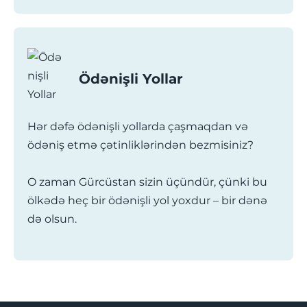
Ödənişli Yollar
Hər dəfə ödənişli yollarda çaşmaqdan və
ödəniş etmə çətinliklərindən bezmisiniz?
O zaman Gürcüstan sizin üçündür, çünki bu
ölkədə heç bir ödənişli yol yoxdur – bir dənə
də olsun.