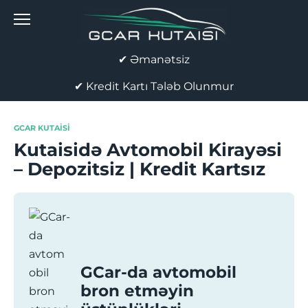
Skip
to
content
✔ Əmanətsiz
✔ Kredit Kartı Tələb Olunmur
GCAR KUTAISI
Kutaisidə Avtomobil Kirayəsi
– Depozitsiz | Kredit Kartsız
GCar-da avtomobil
bron etməyin