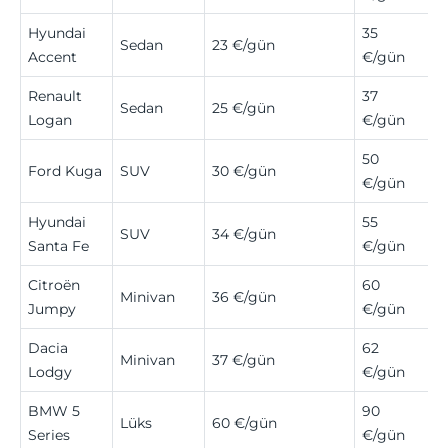
Hyundai
35
Sedan
23 €/gün
Accent
€/gün
Renault
37
Sedan
25 €/gün
Logan
€/gün
50
Ford Kuga
SUV
30 €/gün
€/gün
Hyundai
55
SUV
34 €/gün
Santa Fe
€/gün
Citroën
60
Minivan
36 €/gün
Jumpy
€/gün
Dacia
62
Minivan
37 €/gün
Lodgy
€/gün
BMW 5
90
Lüks
60 €/gün
Series
€/gün