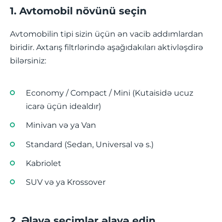
1. Avtomobil növünü seçin
Avtomobilin tipi sizin üçün ən vacib addımlardan
biridir. Axtarış filtrlərində aşağıdakıları aktivləşdirə
bilərsiniz:
Economy / Compact / Mini (Kutaisidə ucuz
icarə üçün idealdır)
Minivan və ya Van
Standard (Sedan, Universal və s.)
Kabriolet
SUV və ya Krossover
2. Əlavə seçimlər əlavə edin