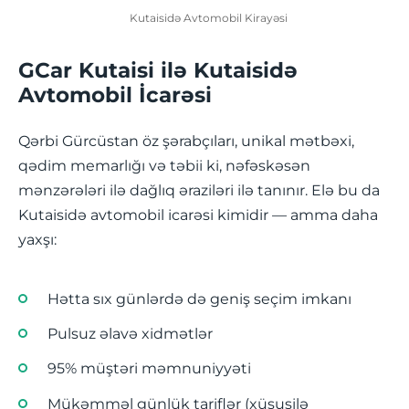
Kutaisidə Avtomobil Kirayəsi
GCar Kutaisi ilə Kutaisidə
Avtomobil İcarəsi
Qərbi Gürcüstan öz şərabçıları, unikal mətbəxi,
qədim memarlığı və təbii ki, nəfəskəsən
mənzərələri ilə dağlıq əraziləri ilə tanınır. Elə bu da
Kutaisidə avtomobil icarəsi kimidir — amma daha
yaxşı:
Hətta sıx günlərdə də geniş seçim imkanı
Pulsuz əlavə xidmətlər
95% müştəri məmnuniyyəti
Mükəmməl günlük tariflər (xüsusilə