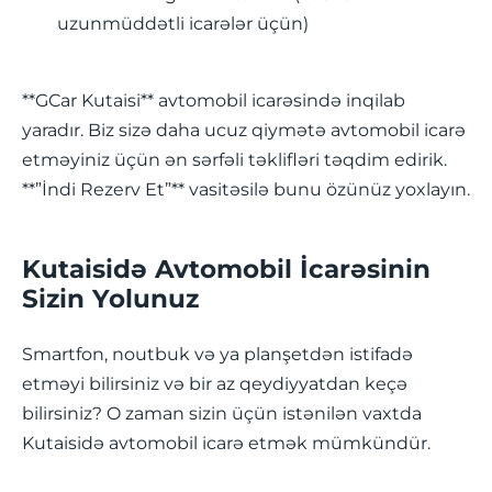
uzunmüddətli icarələr üçün)
**GCar Kutaisi** avtomobil icarəsində inqilab
yaradır. Biz sizə daha ucuz qiymətə avtomobil icarə
etməyiniz üçün ən sərfəli təklifləri təqdim edirik.
**”İndi Rezerv Et”** vasitəsilə bunu özünüz yoxlayın.
Kutaisidə Avtomobil İcarəsinin
Sizin Yolunuz
Smartfon, noutbuk və ya planşetdən istifadə
etməyi bilirsiniz və bir az qeydiyyatdan keçə
bilirsiniz? O zaman sizin üçün istənilən vaxtda
Kutaisidə avtomobil icarə etmək mümkündür.