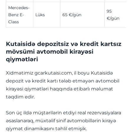
Mercedes-
95
Benz E-
Lüks
65 €/gün
€/gün
Class
Kutaisidə depozitsiz və kredit kartsız
mövsümi avtomobil kirayəsi
qiymətləri
Xidmətimiz gcarkutaisi.com, il boyu Kutaisidə
depozit və kredit kartı tələb etməyən avtomobil
kirayəsi qiymətləri haqqında etibarlı məlumat
təqdim edir.
Son üç ildə müştərilərin etdiyi real rezervasiyalara
əsaslanaraq, müxtəlif sinif avtomobillərin kirayə
qiymət dinamikasını təhlil etmişik.