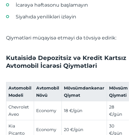
İcarəyə həftəsonu başlamayın
Siyahıda yenilikləri izləyin
Qiymətləri müqayisə etməyi də tövsiyə edirik:
Kutaisidə Depozitsiz və Kredit Kartsız
Avtomobil İcarəsi Qiymətləri
Avtomobil
Avtomobil
Mövsümdənkənar
Mövsüm
Modeli
Növü
Qiymət
Qiyməti
Chevrolet
28
Economy
18 €/gün
Aveo
€/gün
Kia
30
Economy
20 €/gün
Picanto
€/gün