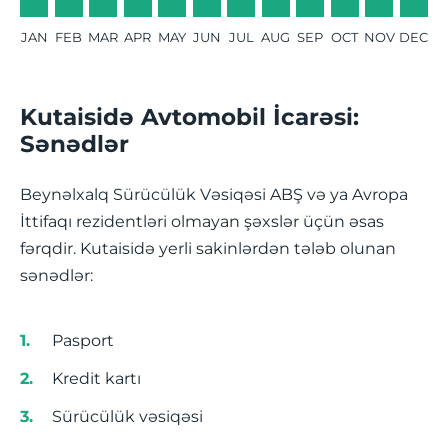
JAN
FEB
MAR
APR
MAY
JUN
JUL
AUG
SEP
OCT
NOV
DEC
Kutaisidə Avtomobil İcarəsi:
Sənədlər
Beynəlxalq Sürücülük Vəsiqəsi ABŞ və ya Avropa
İttifaqı rezidentləri olmayan şəxslər üçün əsas
fərqdir. Kutaisidə yerli sakinlərdən tələb olunan
sənədlər:
Pasport
Kredit kartı
Sürücülük vəsiqəsi