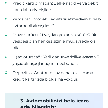
Kredit kartı olmadan: Bəlkə nağd və ya debit
kart daha əlverişlidir.
Zəmanətli model: Heç sifariş etmədiyiniz pis bir
avtomobil almışdınız?
Əlavə sürücü: 21 yaşdan yuxarı və sürücülük
vəsiqəsi olan hər kəs sizinlə müqavilədə ola
bilər.
Uşaq oturacağı: Yerli qanunvericiliyə əsasən 3
yaşadək uşaqlar üçün məcburidir.
Depozitsiz: Adətən bir az baha olur, amma
kredit kartınızda bloklama yoxdur.
3. Avtomobilinizi belə icarə
edə bilərsiniz: