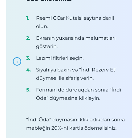
Rəsmi GCar Kutaisi saytına daxil
olun.
Ekranın yuxarısında məlumatları
göstərin.
Lazımi filtrləri seçin.
Siyahıya baxın və “İndi Rezerv Et”
düyməsi ilə sifariş verin.
Formanı doldurduqdan sonra “İndi
Ödə” düyməsinə klikləyin.
“İndi Ödə” düyməsini kliklədikdən sonra
məbləğin 20%-ni kartla ödəməlisiniz.