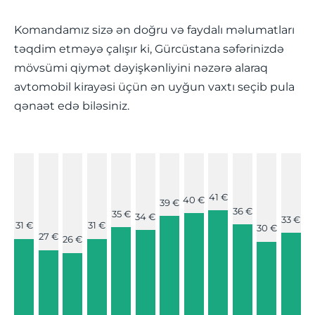
Komandamız sizə ən doğru və faydalı məlumatları
təqdim etməyə çalışır ki, Gürcüstana səfərinizdə
mövsümi qiymət dəyişkənliyini nəzərə alaraq
avtomobil kirayəsi üçün ən uyğun vaxtı seçib pula
qənaət edə biləsiniz.
41 €
40 €
39 €
36 €
35 €
34 €
33 €
31 €
31 €
30 €
27 €
26 €