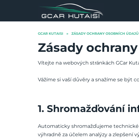
Skip
to
content
GCAR KUTAISI
»
ZÁSADY OCHRANY OSOBNÍCH ÚDAJŮ
Zásady ochrany
Vítejte na webových stránkách GCar Kutai
Vážíme si vaší důvěry a snažíme se být co
1. Shromažďování in
Automaticky shromažďujeme technické úda
výhradně za účelem analýzy a zlepšení v