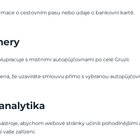
ormace o cestovním pasu nebo údaje o bankovní kartě.
nery
olupracuje s místními autopůjčovnami po celé Gruzii.
ná, že uzavíráte smlouvu přímo s vybranou autopůjčov
analytika
ástroje, abychom webové stránky učinili pohodlnějšími a
vaše zařízení.