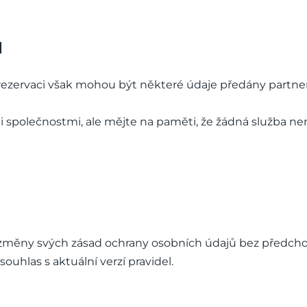
ů
rezervaci však mohou být některé údaje předány partnero
polečnostmi, ale mějte na paměti, že žádná služba ne
ět změny svých zásad ochrany osobních údajů bez předch
uhlas s aktuální verzí pravidel.