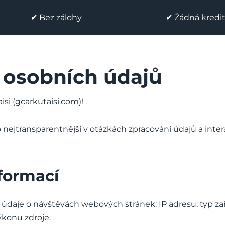
✔ Bez zálohy
✔ Žádná kredit
 osobních údajů
si (gcarkutaisi.com)!
 nejtransparentnější v otázkách zpracování údajů a inter
formací
je o návštěvách webových stránek: IP adresu, typ zaříz
ýkonu zdroje.