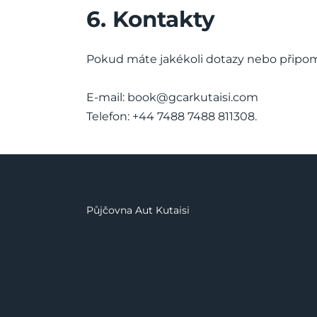
6. Kontakty
Pokud máte jakékoli dotazy nebo připom
E-mail:
book@gcarkutaisi.com
Telefon: +44 7488 7488 811308.
Půjčovna Aut Kutaisi