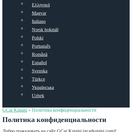
Ελληνικά
Magyar
Italiano
Norsk bokmål
Polski
Português
Română
Español
Svenska
Türkçe
Українська
Uzbek
GCar Kutaisi
»
Политика конфиденциальности
Политика конфиденциальности
Добро пожаловать на сайт GCar Kutaisi (gcarkutaisi.com)!