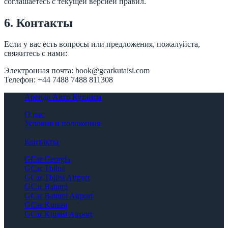
соглашаетесь с текущей версией правил.
6. Контакты
Если у вас есть вопросы или предложения, пожалуйста,
свяжитесь с нами:
Электронная почта:
book@gcarkutaisi.com
Телефон: +44 7488 7488 811308
Аренда Авто Кутаиси
О нас
Условия и положения
Политика конфиденциальности
Контакты
GCar Georgia
GCar Tbilisi
GCar Tbilisi Airport
GCar Batumi
GCar Batumi Airport
GCar Kutaisi
GCar Kutaisi Airport