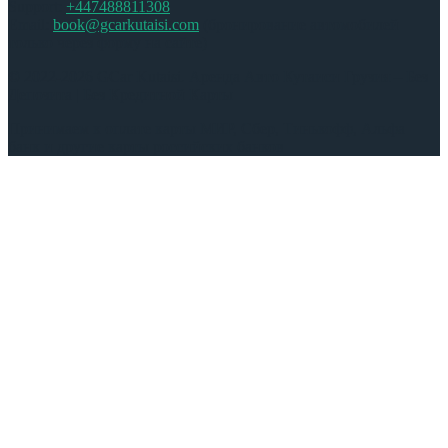
Support:
+447488811308
Email:
book@gcarkutaisi.com
(бронирование автомобилей
только через форму на сайте)
© 2022-2026 GCar Kutaisi. Аренда Авто Кутаиси Грузия – Без
Депозита | Без Кредитной Карты
Принимаем к оплате карты МИР, Сбер, Тинькофф, Альфа
банк и другие карты российских банков