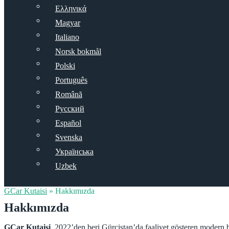
Ελληνικά
Magyar
Italiano
Norsk bokmål
Polski
Português
Română
Русский
Español
Svenska
Українська
Uzbek
GCar Kutaisi
»
Hakkımızda
Hakkımızda
GCar Kutaisi
, 2022’den beri Gürcistan’da faaliyet gösteren modern bi