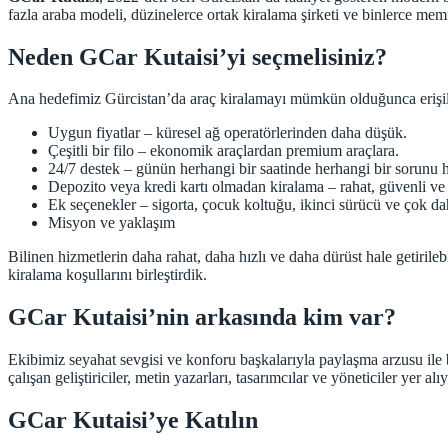
fazla araba modeli, düzinelerce ortak kiralama şirketi ve binlerce memn
Neden GCar Kutaisi’yi seçmelisiniz?
Ana hedefimiz Gürcistan’da araç kiralamayı mümkün olduğunca erişilebil
Uygun fiyatlar – küresel ağ operatörlerinden daha düşük.
Çeşitli bir filo – ekonomik araçlardan premium araçlara.
24/7 destek – günün herhangi bir saatinde herhangi bir sorunu 
Depozito veya kredi kartı olmadan kiralama – rahat, güvenli ve 
Ek seçenekler – sigorta, çocuk koltuğu, ikinci sürücü ve çok dah
Misyon ve yaklaşım
Bilinen hizmetlerin daha rahat, daha hızlı ve daha dürüst hale getirile
kiralama koşullarını birleştirdik.
GCar Kutaisi’nin arkasında kim var?
Ekibimiz seyahat sevgisi ve konforu başkalarıyla paylaşma arzusu ile bi
çalışan geliştiriciler, metin yazarları, tasarımcılar ve yöneticiler yer alı
GCar Kutaisi’ye Katılın