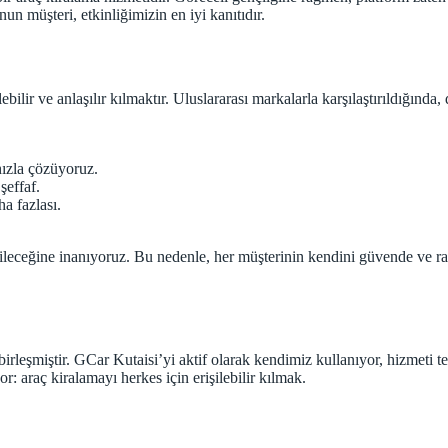
un müşteri, etkinliğimizin en iyi kanıtıdır.
ir ve anlaşılır kılmaktır. Uluslararası markalarla karşılaştırıldığında,
hızla çözüyoruz.
şeffaf.
a fazlası.
bileceğine inanıyoruz. Bu nedenle, her müşterinin kendini güvende ve rah
rleşmiştir. GCar Kutaisi’yi aktif olarak kendimiz kullanıyor, hizmeti te
yor: araç kiralamayı herkes için erişilebilir kılmak.