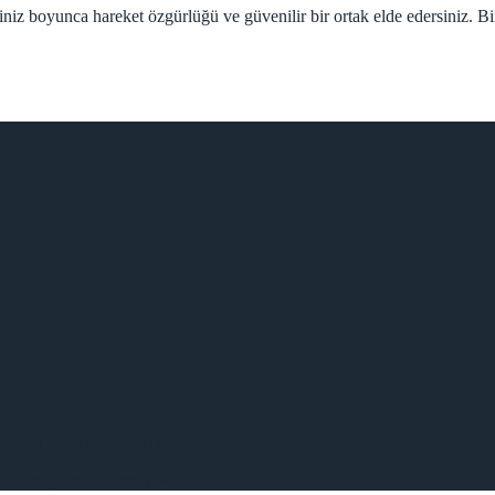
iniz boyunca hareket özgürlüğü ve güvenilir bir ortak elde edersiniz. B
ndeki form aracılığıyla)
itosuz | Kredi Kartı Yok