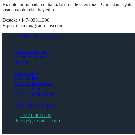
Bizimle bir arabadan daha fazlasını elde edersiniz – Gürcistan seyahat
kısıtlama olmadan keşfedin.
Destek: +447488811308
E-posta:
book@gcarkutaisi.com
Kutaisi Araç Kiralama
Hakkımızda
Şartlar ve Koşullar
Gizlilik Politikası
İletişim
GCar Georgia
GCar Tbilisi
GCar Tbilisi Airport
GCar Batumi
GCar Batumi Airport
GCar Kutaisi
GCar Kutaisi Airport
Support:
+447488811308
Email:
book@gcarkutaisi.com
(araba rezervasyonu yalnızca web sitesi
© 2022-2026 GCar Kutaisi. Gürcistan Kutaisi Araç Kiralama – Depoz