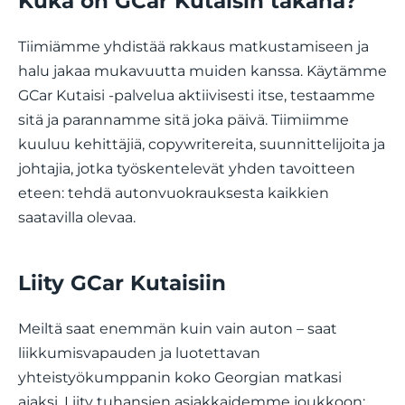
Kuka on GCar Kutaisin takana?
Tiimiämme yhdistää rakkaus matkustamiseen ja
halu jakaa mukavuutta muiden kanssa. Käytämme
GCar Kutaisi -palvelua aktiivisesti itse, testaamme
sitä ja parannamme sitä joka päivä. Tiimiimme
kuuluu kehittäjiä, copywritereita, suunnittelijoita ja
johtajia, jotka työskentelevät yhden tavoitteen
eteen: tehdä autonvuokrauksesta kaikkien
saatavilla olevaa.
Liity GCar Kutaisiin
Meiltä saat enemmän kuin vain auton – saat
liikkumisvapauden ja luotettavan
yhteistyökumppanin koko Georgian matkasi
ajaksi. Liity tuhansien asiakkaidemme joukkoon: