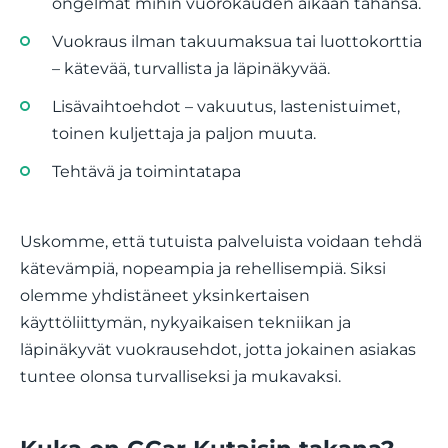
ongelmat mihin vuorokauden aikaan tahansa.
Vuokraus ilman takuumaksua tai luottokorttia
– kätevää, turvallista ja läpinäkyvää.
Lisävaihtoehdot – vakuutus, lastenistuimet,
toinen kuljettaja ja paljon muuta.
Tehtävä ja toimintatapa
Uskomme, että tutuista palveluista voidaan tehdä
kätevämpiä, nopeampia ja rehellisempiä. Siksi
olemme yhdistäneet yksinkertaisen
käyttöliittymän, nykyaikaisen tekniikan ja
läpinäkyvät vuokrausehdot, jotta jokainen asiakas
tuntee olonsa turvalliseksi ja mukavaksi.