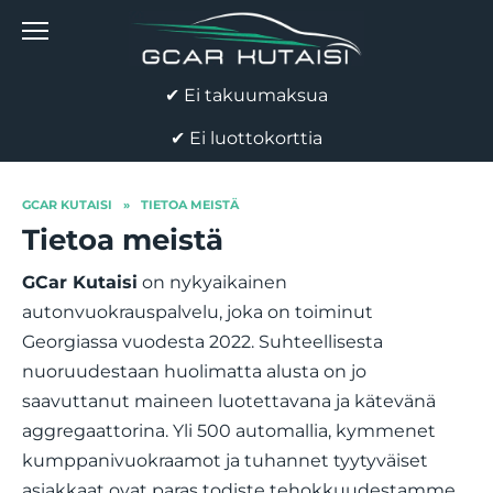
Skip
to
content
✔ Ei takuumaksua
✔ Ei luottokorttia
GCAR KUTAISI
»
TIETOA MEISTÄ
Tietoa meistä
GCar Kutaisi
on nykyaikainen
autonvuokrauspalvelu, joka on toiminut
Georgiassa vuodesta 2022. Suhteellisesta
nuoruudestaan huolimatta alusta on jo
saavuttanut maineen luotettavana ja kätevänä
aggregaattorina. Yli 500 automallia, kymmenet
kumppanivuokraamot ja tuhannet tyytyväiset
asiakkaat ovat paras todiste tehokkuudestamme.