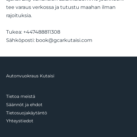
tee varaus verkossa ja tutustu maahan ilman
rajoituksia.
Tukea: +447488811308
Sähköposti:
book@gcarkutaisi.com
Autonvuokraus Kutaisi
Tietoa meistä
Säännöt ja ehdot
Tietosuojakäytäntö
Yhteystiedot