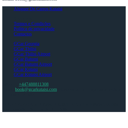
Aluguer De Carros Kutaisi
Sobre nós
Termos e Condições
Política de privacidade
Contactos
GCar Georgia
GCar Tbilisi
GCar Tbilisi Airport
GCar Batumi
GCar Batumi Airport
GCar Kutaisi
GCar Kutaisi Airport
Support:
+447488811308
Email:
book@gcarkutaisi.com
(Reserva de carro apenas através do
formulário no site)
© 2022-2026 GCar Kutaisi. Aluguer De Carros Kutaisi Geórgia –
Sem depósito | Sem cartão de crédito