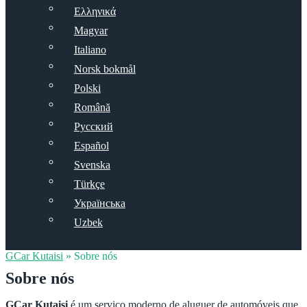
Ελληνικά
Magyar
Italiano
Norsk bokmål
Polski
Română
Русский
Español
Svenska
Türkçe
Українська
Uzbek
GCar Kutaisi
»
Sobre nós
Sobre nós
GCar Kutaisi
é um serviço moderno de aluguer de automóveis que