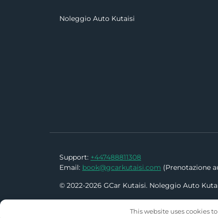
Noleggio Auto Kutaisi
Support:
+447488811308
Email:
book@gcarkutaisi.com
(Prenotazione au
© 2022-2026 GCar Kutaisi. Noleggio Auto Kutai
This website uses cookies to