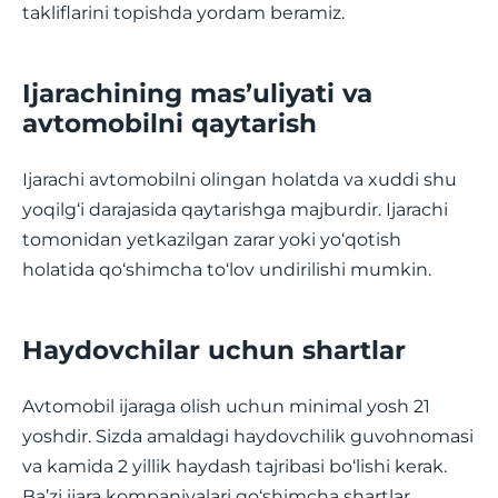
takliflarini topishda yordam beramiz.
Ijarachining mas’uliyati va
avtomobilni qaytarish
Ijarachi avtomobilni olingan holatda va xuddi shu
yoqilg‘i darajasida qaytarishga majburdir. Ijarachi
tomonidan yetkazilgan zarar yoki yo‘qotish
holatida qo‘shimcha to‘lov undirilishi mumkin.
Haydovchilar uchun shartlar
Avtomobil ijaraga olish uchun minimal yosh 21
yoshdir. Sizda amaldagi haydovchilik guvohnomasi
va kamida 2 yillik haydash tajribasi bo‘lishi kerak.
Ba’zi ijara kompaniyalari qo‘shimcha shartlar