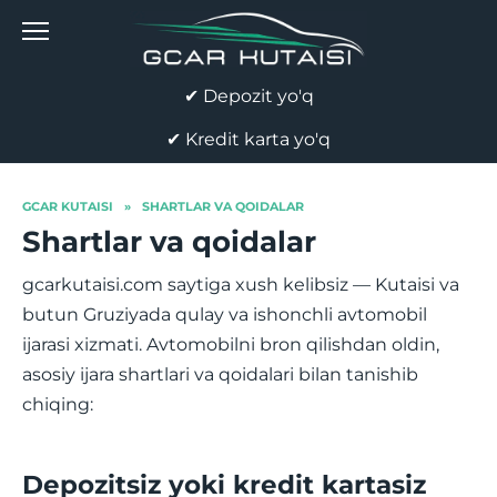
Skip
to
content
✔ Depozit yo'q
✔ Kredit karta yo'q
GCAR KUTAISI
»
SHARTLAR VA QOIDALAR
Shartlar va qoidalar
gcarkutaisi.com saytiga xush kelibsiz — Kutaisi va
butun Gruziyada qulay va ishonchli avtomobil
ijarasi xizmati. Avtomobilni bron qilishdan oldin,
asosiy ijara shartlari va qoidalari bilan tanishib
chiqing:
Depozitsiz yoki kredit kartasiz