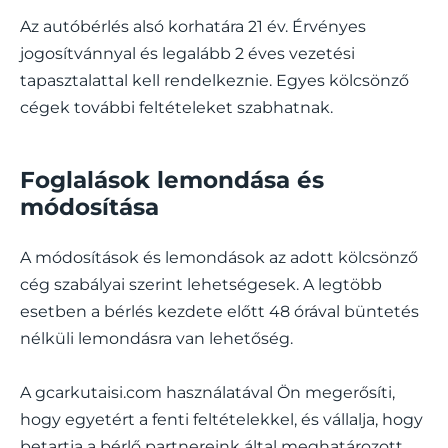
Az autóbérlés alsó korhatára 21 év. Érvényes
jogosítvánnyal és legalább 2 éves vezetési
tapasztalattal kell rendelkeznie. Egyes kölcsönző
cégek további feltételeket szabhatnak.
Foglalások lemondása és
módosítása
A módosítások és lemondások az adott kölcsönző
cég szabályai szerint lehetségesek. A legtöbb
esetben a bérlés kezdete előtt 48 órával büntetés
nélküli lemondásra van lehetőség.
A gcarkutaisi.com használatával Ön megerősíti,
hogy egyetért a fenti feltételekkel, és vállalja, hogy
betartja a bérlő partnereink által meghatározott