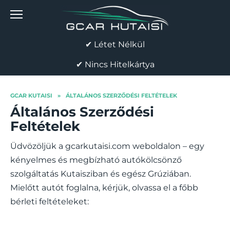
Skip
to
content
✔ Létet Nélkül
✔ Nincs Hitelkártya
GCAR KUTAISI
»
ÁLTALÁNOS SZERZŐDÉSI FELTÉTELEK
Általános Szerződési
Feltételek
Üdvözöljük a gcarkutaisi.com weboldalon – egy
kényelmes és megbízható autókölcsönző
szolgáltatás Kutaisziban és egész Grúziában.
Mielőtt autót foglalna, kérjük, olvassa el a főbb
bérleti feltételeket: