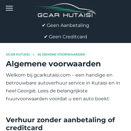
Skip
to
content
✔ Geen Aanbetaling
✔ Geen Creditcard
GCAR KUTAISI
»
ALGEMENE VOORWAARDEN
Algemene voorwaarden
Welkom bij gcarkutaisi.com – een handige en
betrouwbare autoverhuur service in Kutaisi en in
heel Georgië. Lees de belangrijkste
huurvoorwaarden voordat u een auto boekt:
Verhuur zonder aanbetaling of
creditcard